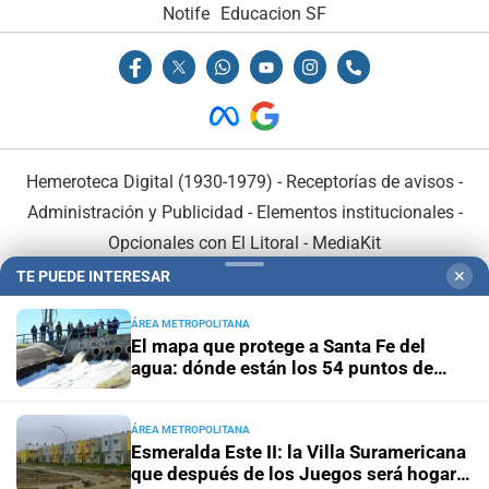
Notife
Educacion SF
Hemeroteca Digital (1930-1979)
-
Receptorías de avisos
-
Administración y Publicidad
-
Elementos institucionales
-
Opcionales con El Litoral
-
MediaKit
TE PUEDE INTERESAR
✕
El Litoral es miembro de:
ÁREA METROPOLITANA
El mapa que protege a Santa Fe del
agua: dónde están los 54 puntos de
bombeo
ÁREA METROPOLITANA
En Asociación con:
Esmeralda Este II: la Villa Suramericana
que después de los Juegos será hogar