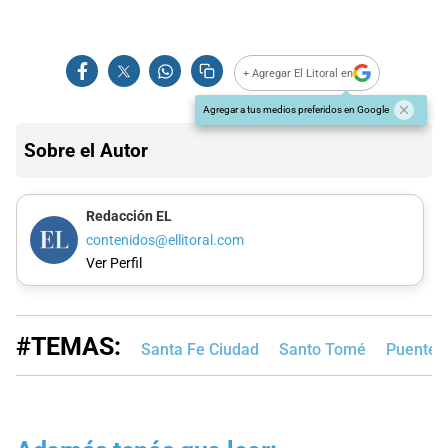
+ Agregar El Litoral en
Agregar a tus medios preferidos en Google
Sobre el Autor
Redacción EL
contenidos@ellitoral.com
Ver Perfil
#TEMAS:
Santa Fe Ciudad
Santo Tomé
Puente C