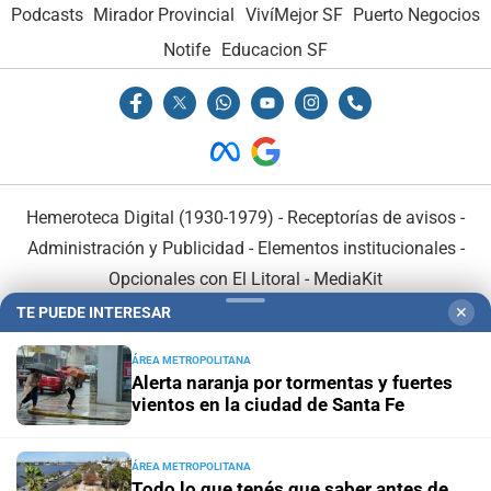
Podcasts
Mirador Provincial
VivíMejor SF
Puerto Negocios
Notife
Educacion SF
Hemeroteca Digital (1930-1979)
-
Receptorías de avisos
-
Administración y Publicidad
-
Elementos institucionales
-
Opcionales con El Litoral
-
MediaKit
TE PUEDE INTERESAR
✕
El Litoral es miembro de:
ÁREA METROPOLITANA
Alerta naranja por tormentas y fuertes
vientos en la ciudad de Santa Fe
ÁREA METROPOLITANA
En Asociación con:
Todo lo que tenés que saber antes de