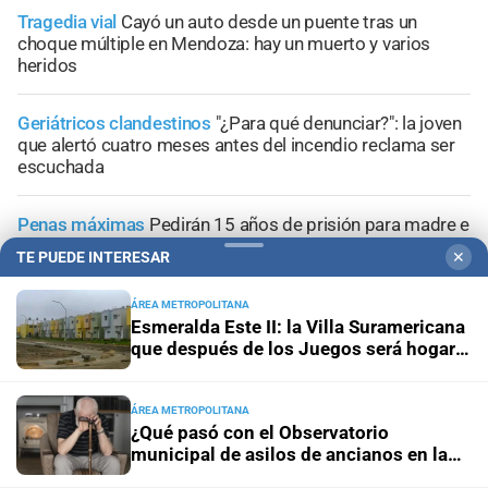
Tragedia vial
Cayó un auto desde un puente tras un
choque múltiple en Mendoza: hay un muerto y varios
heridos
Geriátricos clandestinos
"¿Para qué denunciar?": la joven
que alertó cuatro meses antes del incendio reclama ser
escuchada
Penas máximas
Pedirán 15 años de prisión para madre e
hija por el crimen de Jeremías Monzón
TE PUEDE INTERESAR
✕
Encubrimiento agravado
Caso Agostina Vega: la
ÁREA METROPOLITANA
reacción de sus abuelos tras las nuevas detenciones
Esmeralda Este II: la Villa Suramericana
que después de los Juegos será hogar
de 346 familias
ÁREA METROPOLITANA
¿Qué pasó con el Observatorio
municipal de asilos de ancianos en la
+
Información General
ciudad de Santa Fe?