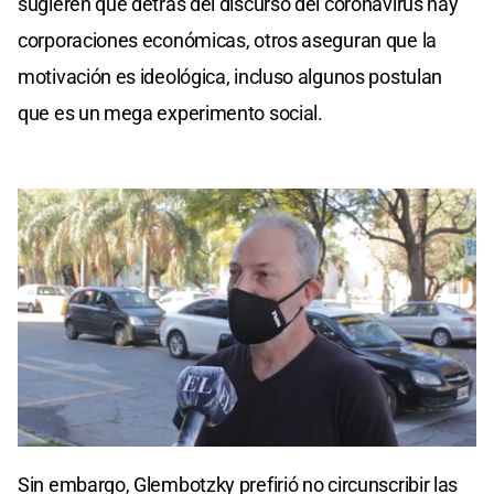
sugieren que detrás del discurso del coronavirus hay
corporaciones económicas, otros aseguran que la
motivación es ideológica, incluso algunos postulan
que es un mega experimento social.
0
seconds
Sin embargo, Glembotzky prefirió no circunscribir las
of