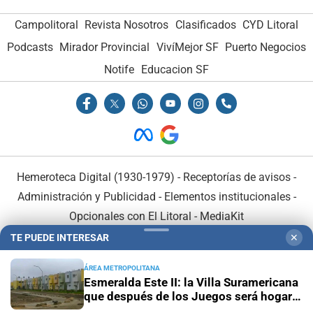
Campolitoral
Revista Nosotros
Clasificados
CYD Litoral
Podcasts
Mirador Provincial
VivíMejor SF
Puerto Negocios
Notife
Educacion SF
Hemeroteca Digital (1930-1979)
-
Receptorías de avisos
-
Administración y Publicidad
-
Elementos institucionales
-
Opcionales con El Litoral
-
MediaKit
TE PUEDE INTERESAR
✕
El Litoral es miembro de:
ÁREA METROPOLITANA
Esmeralda Este II: la Villa Suramericana
que después de los Juegos será hogar
de 346 familias