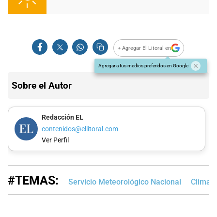
+ Agregar El Litoral en
Agregar a tus medios preferidos en Google
Sobre el Autor
Redacción EL
contenidos@ellitoral.com
Ver Perfil
#TEMAS:
Servicio Meteorológico Nacional
Clima e