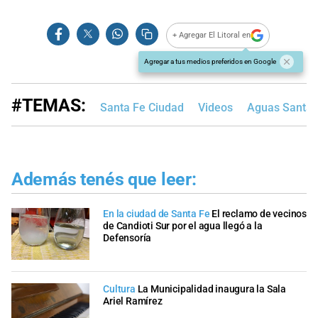
+ Agregar El Litoral en
Agregar a tus medios preferidos en Google
#TEMAS:
Santa Fe Ciudad
Videos
Aguas Santaf
Además tenés que leer:
En la ciudad de Santa Fe
El reclamo de vecinos
de Candioti Sur por el agua llegó a la
Defensoría
Cultura
La Municipalidad inaugura la Sala
Ariel Ramírez