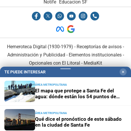
Notife
Educacion SF
Hemeroteca Digital (1930-1979)
-
Receptorías de avisos
-
Administración y Publicidad
-
Elementos institucionales
-
Opcionales con El Litoral
-
MediaKit
TE PUEDE INTERESAR
✕
El Litoral es miembro de:
ÁREA METROPOLITANA
El mapa que protege a Santa Fe del
agua: dónde están los 54 puntos de
bombeo
ÁREA METROPOLITANA
En Asociación con:
Qué dice el pronóstico de este sábado
en la ciudad de Santa Fe