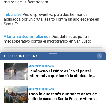
metros de La Bombonera
Tribunales
Prisión preventiva para dos hermanos
acusados por un brutal asalto contra un adolescente en
Santa Fe
Allanamientos simultáneos
Diez detenidos por un
megaoperativo contra el microtráfico en San Justo
Conflicto judicial
Buscan identificar a los autores de las
TE PUEDE INTERESAR
✕
amenazas contra un médico, un abogado y un periodista
ÁREA METROPOLITANA
Fenómeno El Niño: así es el portal
informativo que lanzó la ciudad de
Santa Fe
+
Información General
ÁREA METROPOLITANA
Todo lo que tenés que saber antes de
salir de casa en Santa Fe este viernes 7
de agosto