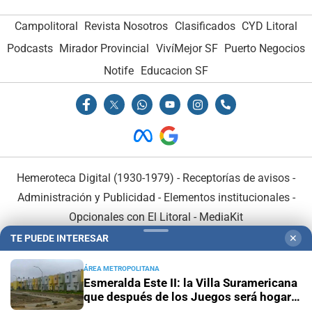
Campolitoral
Revista Nosotros
Clasificados
CYD Litoral
Podcasts
Mirador Provincial
VivíMejor SF
Puerto Negocios
Notife
Educacion SF
Hemeroteca Digital (1930-1979)
-
Receptorías de avisos
-
Administración y Publicidad
-
Elementos institucionales
-
Opcionales con El Litoral
-
MediaKit
TE PUEDE INTERESAR
✕
El Litoral es miembro de:
ÁREA METROPOLITANA
Esmeralda Este II: la Villa Suramericana
que después de los Juegos será hogar
de 346 familias