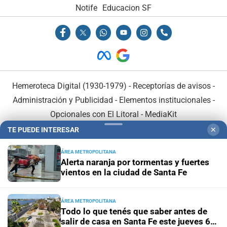
Notife
Educacion SF
Hemeroteca Digital (1930-1979)
-
Receptorías de avisos
-
Administración y Publicidad
-
Elementos institucionales
-
Opcionales con El Litoral
-
MediaKit
TE PUEDE INTERESAR
✕
El Litoral es miembro de:
ÁREA METROPOLITANA
Alerta naranja por tormentas y fuertes
vientos en la ciudad de Santa Fe
ÁREA METROPOLITANA
En Asociación con:
Todo lo que tenés que saber antes de
salir de casa en Santa Fe este jueves 6