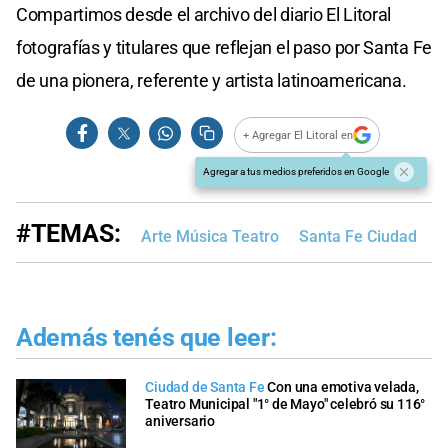
Compartimos desde el archivo del diario El Litoral
fotografías y titulares que reflejan el paso por Santa Fe
de una pionera, referente y artista latinoamericana.
+ Agregar El Litoral en
Agregar a tus medios preferidos en Google
#TEMAS:
Arte Música Teatro
Santa Fe Ciudad
M
Además tenés que leer:
Ciudad de Santa Fe
Con una emotiva velada,
Teatro Municipal "1° de Mayo" celebró su 116°
aniversario