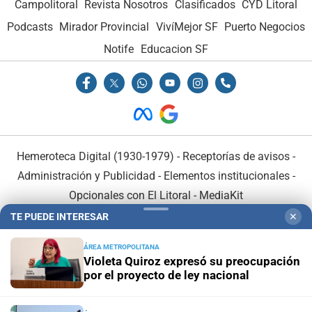
Campolitoral
Revista Nosotros
Clasificados
CYD Litoral
Podcasts
Mirador Provincial
VivíMejor SF
Puerto Negocios
Notife
Educacion SF
Hemeroteca Digital (1930-1979)
-
Receptorías de avisos
-
Administración y Publicidad
-
Elementos institucionales
-
Opcionales con El Litoral
-
MediaKit
TE PUEDE INTERESAR
✕
El Litoral es miembro de:
ÁREA METROPOLITANA
Violeta Quiroz expresó su preocupación
por el proyecto de ley nacional