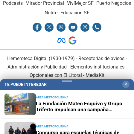
Podcasts
Mirador Provincial
VivíMejor SF
Puerto Negocios
Notife
Educacion SF
Hemeroteca Digital (1930-1979)
-
Receptorías de avisos
-
Administración y Publicidad
-
Elementos institucionales
-
Opcionales con El Litoral
-
MediaKit
TE PUEDE INTERESAR
✕
El Litoral es miembro de:
ÁREA METROPOLITANA
La Fundación Mateo Esquivo y Grupo
Triferto impulsan una campaña
solidaria para equipar su nueva ala y
seguir acompañando a niños con
cáncer
ÁREA METROPOLITANA
En Asociación con:
Concurso para escuelas técnicas de