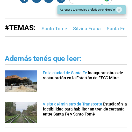
Agregar a tus medios preferidos en Google
#TEMAS:
Santo Tomé
Silvina Frana
Santa Fe C
Además tenés que leer:
En la ciudad de Santa Fe
Inauguran obras de
restauración en la Estación de FFCC Mitre
Visita del ministro de Transporte
Estudiarán la
factibilidad para habilitar un tren de cercanía
entre Santa Fe y Santo Tomé