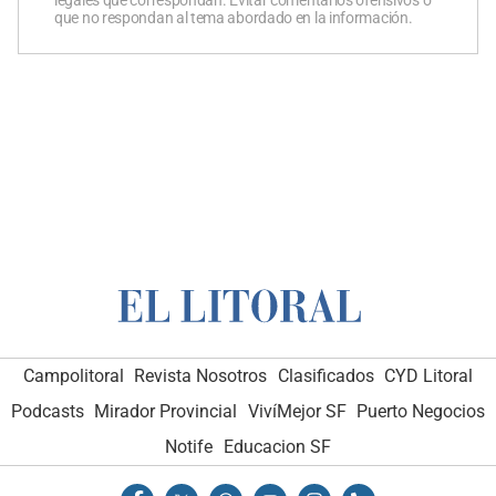
legales que correspondan. Evitar comentarios ofensivos o
que no respondan al tema abordado en la información.
Campolitoral
Revista Nosotros
Clasificados
CYD Litoral
Podcasts
Mirador Provincial
VivíMejor SF
Puerto Negocios
Notife
Educacion SF