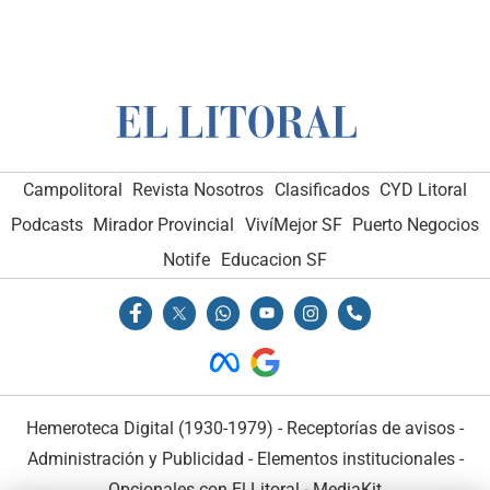
Campolitoral
Revista Nosotros
Clasificados
CYD Litoral
Podcasts
Mirador Provincial
VivíMejor SF
Puerto Negocios
Notife
Educacion SF
Hemeroteca Digital (1930-1979)
-
Receptorías de avisos
-
Administración y Publicidad
-
Elementos institucionales
-
Opcionales con El Litoral
-
MediaKit