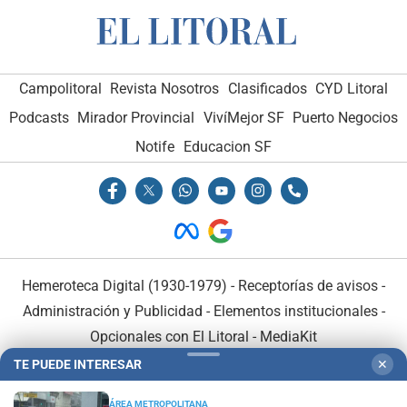
Campolitoral
Revista Nosotros
Clasificados
CYD Litoral
Podcasts
Mirador Provincial
VivíMejor SF
Puerto Negocios
Notife
Educacion SF
Hemeroteca Digital (1930-1979)
-
Receptorías de avisos
-
Administración y Publicidad
-
Elementos institucionales
-
Opcionales con El Litoral
-
MediaKit
TE PUEDE INTERESAR
✕
El Litoral es miembro de:
ÁREA METROPOLITANA