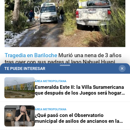
Tragedia en Bariloche
Murió una nena de 3 años
tras caer con sus padres al lago Nahuel Huapi
TE PUEDE INTERESAR
✕
Tragedia vial
Cayó un auto desde un puente tras un
ÁREA METROPOLITANA
choque múltiple en Mendoza: hay un muerto y varios
Esmeralda Este II: la Villa Suramericana
heridos
que después de los Juegos será hogar
de 346 familias
Geriátricos clandestinos
"¿Para qué denunciar?": la joven
que alertó cuatro meses antes del incendio reclama ser
ÁREA METROPOLITANA
¿Qué pasó con el Observatorio
escuchada
municipal de asilos de ancianos en la
ciudad de Santa Fe?