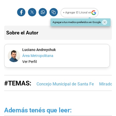
+ Agregar El Litoral en
Agregar a tus medios preferidos en Google
Sobre el Autor
Luciano Andreychuk
Área Metropolitana
Ver Perfil
#TEMAS:
Concejo Municipal de Santa Fe
Mirador 
Además tenés que leer: