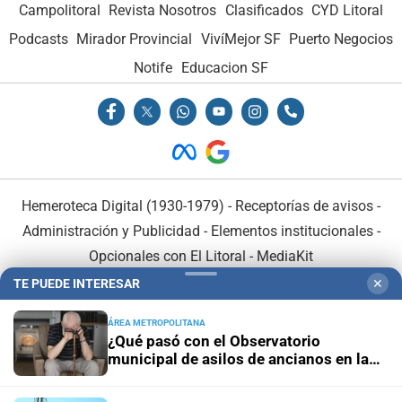
Campolitoral
Revista Nosotros
Clasificados
CYD Litoral
Podcasts
Mirador Provincial
VivíMejor SF
Puerto Negocios
Notife
Educacion SF
Hemeroteca Digital (1930-1979)
-
Receptorías de avisos
-
Administración y Publicidad
-
Elementos institucionales
-
Opcionales con El Litoral
-
MediaKit
TE PUEDE INTERESAR
✕
El Litoral es miembro de:
ÁREA METROPOLITANA
¿Qué pasó con el Observatorio
municipal de asilos de ancianos en la
ciudad de Santa Fe?