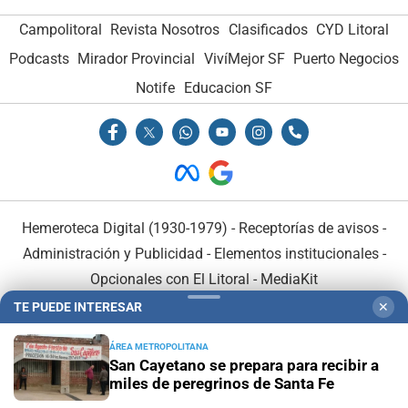
Campolitoral
Revista Nosotros
Clasificados
CYD Litoral
Podcasts
Mirador Provincial
VivíMejor SF
Puerto Negocios
Notife
Educacion SF
Hemeroteca Digital (1930-1979)
-
Receptorías de avisos
-
Administración y Publicidad
-
Elementos institucionales
-
Opcionales con El Litoral
-
MediaKit
TE PUEDE INTERESAR
✕
El Litoral es miembro de:
ÁREA METROPOLITANA
San Cayetano se prepara para recibir a
miles de peregrinos de Santa Fe