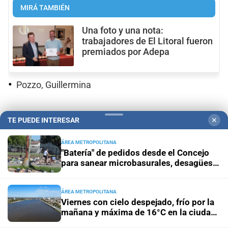
MIRÁ TAMBIÉN
Una foto y una nota:
trabajadores de El Litoral fueron
premiados por Adepa
Pozzo, Guillermina
Puñet, Celeste
TE PUEDE INTERESAR
✕
ÁREA METROPOLITANA
"Batería" de pedidos desde el Concejo
Quintero, Maria Eva
para sanear microbasurales, desagües y
cunetas en Santa Fe
Redigonda, Rita
ÁREA METROPOLITANA
Viernes con cielo despejado, frío por la
mañana y máxima de 16°C en la ciudad
de Santa Fe
Reneé, Sabrina