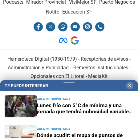
Podcasts
Mirador Provincial
VivíMejor SF
Puerto Negocios
Notife
Educacion SF
Hemeroteca Digital (1930-1979)
-
Receptorías de avisos
-
Administración y Publicidad
-
Elementos institucionales
-
Opcionales con El Litoral
-
MediaKit
TE PUEDE INTERESAR
✕
El Litoral es miembro de:
ÁREA METROPOLITANA
Lunes frío con 5°C de mínima y una
jornada que tendrá nubosidad variable
en la ciudad de Santa Fe
ÁREA METROPOLITANA
En Asociación con:
Dónde acudir: el mapa de puntos de