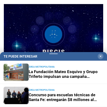
TE PUEDE INTERESAR
✕
ÁREA METROPOLITANA
La Fundación Mateo Esquivo y Grupo
Triferto impulsan una campaña
Horóscopo del día
Horóscopo de hoy para Piscis:
solidaria para equipar su nueva ala y
06 de agosto de 2026
seguir acompañando a niños con
cáncer
ÁREA METROPOLITANA
Concurso para escuelas técnicas de
Horóscopo del día
Horóscopo de hoy para Acuario: 06
Santa Fe: entregarán $8 millones al
de agosto de 2026
mejor proyecto