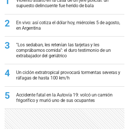
1
Violento asalto en la casa de un jefe policial: un
supuesto delincuente fue herido de bala
2
En vivo: así cotiza el dólar hoy, miércoles 5 de agosto,
en Argentina
3
"Los sedaban, les retenían las tarjetas y les
comprábamos comida": el duro testimonio de un
extrabajador del geriátrico
4
Un ciclón extratropical provocará tormentas severas y
ráfagas de hasta 100 km/h
5
Accidente fatal en la Autovía 19: volcó un camión
frigorífico y murió uno de sus ocupantes