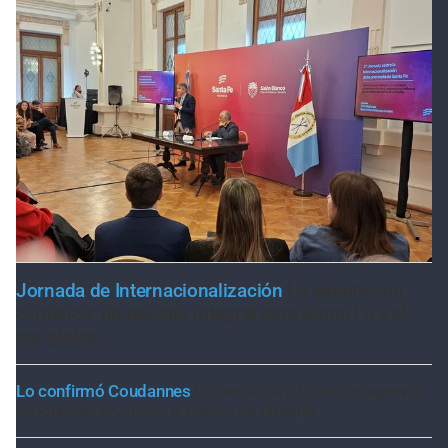
Jornada de Internacionalización
La adaptación
climática: un desafío integral para Santa Fe y el
sur global
Lo confirmó Coudannes
Pullaro viaja a Chile con agenda
productiva vinculada al puerto de Rosario