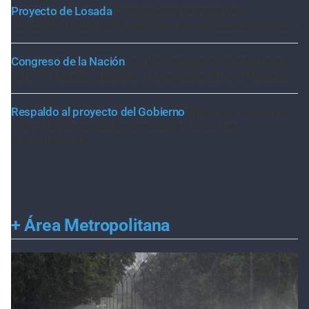
Proyecto de Losada
Contundente rechazo del
radicalismo nacional al dictamen sobre falsas denuncias
Congreso de la Nación
Ley de Propiedad Privada: cómo
votaron Losada, Galaretto y Lewandowski en el Senado
Respaldo al proyecto del Gobierno
El Senado aprobó el
proyecto que agiliza los desalojos y limita las
expropiaciones
+
Área Metropolitana