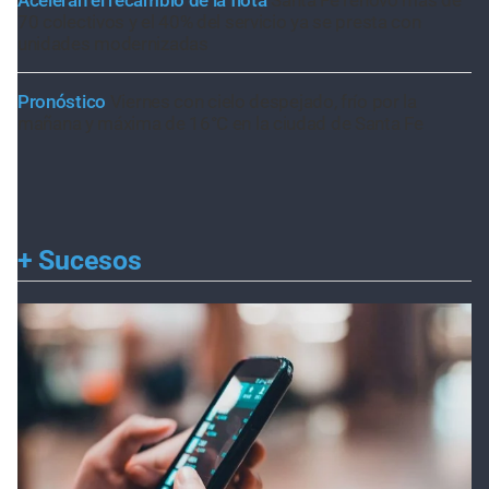
70 colectivos y el 40% del servicio ya se presta con
unidades modernizadas
Pronóstico
Viernes con cielo despejado, frío por la
mañana y máxima de 16°C en la ciudad de Santa Fe
+
Sucesos