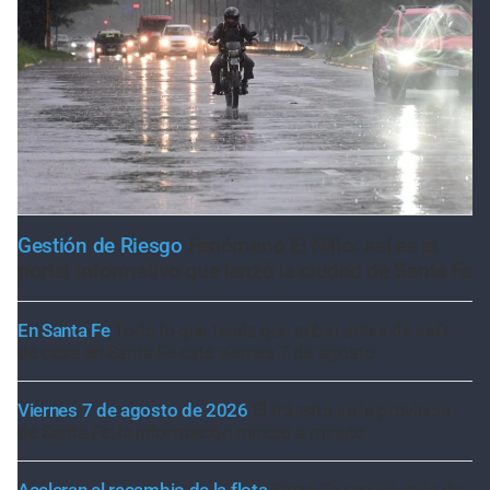
Gestión de Riesgo
Fenómeno El Niño: así es el
portal informativo que lanzó la ciudad de Santa Fe
En Santa Fe
Todo lo que tenés que saber antes de salir
de casa en Santa Fe este viernes 7 de agosto
Viernes 7 de agosto de 2026
El tránsito en la provincia
de Santa Fe; la información minuto a minuto
Aceleran el recambio de la flota
Santa Fe renovó más de