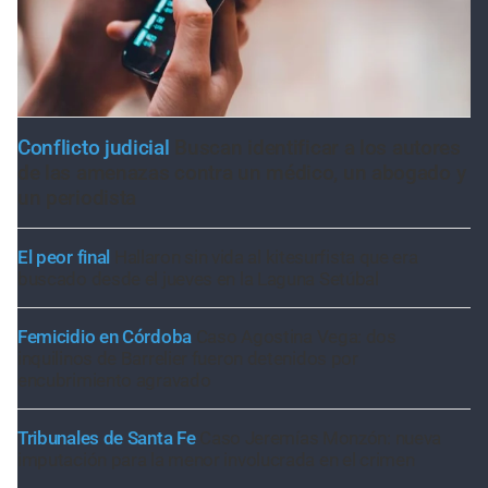
Conflicto judicial
Buscan identificar a los autores
de las amenazas contra un médico, un abogado y
un periodista
El peor final
Hallaron sin vida al kitesurfista que era
buscado desde el jueves en la Laguna Setúbal
Femicidio en Córdoba
Caso Agostina Vega: dos
inquilinos de Barrelier fueron detenidos por
encubrimiento agravado
Tribunales de Santa Fe
Caso Jeremías Monzón: nueva
imputación para la menor involucrada en el crimen