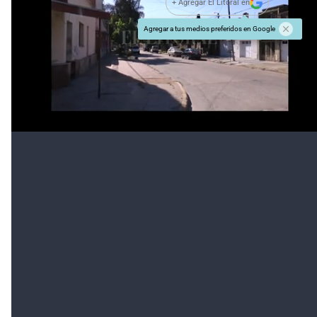
+ Agregar El Litoral en
Agregar a tus medios preferidos en Google
#TEMAS:
Edición Online
Además tenés que leer:
Afectó a más 30.000 pasajeros
Tras más de 10
horas, los gremios aeronáuticos levantaron el
paro