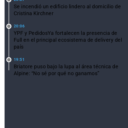
Se incendió un edificio lindero al domicilio de
Cristina Kirchner
20:06
YPF y PedidosYa fortalecen la presencia de
Full en el principal ecosistema de delivery del
país
19:51
Briatore puso bajo la lupa al área técnica de
Alpine: “No sé por qué no ganamos”
Ver todas las noticias