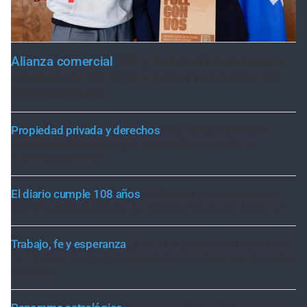
Alianza comercial
YPF y PedidosYa fortalecen la
presencia de Full en el principal ecosistema de
delivery del país
Propiedad privada y derechos
Fiscalías ambientales
cuestionan la reforma por su posible regresión en
materia ambiental
El diario cumple 108 años
10 hechos que marcaron la
historia de Santa Fe, vistos desde la óptica de El Litoral
Trabajo, fe y esperanza
¿Qué se le pide a San Cayetano?
La celebración del 7 de agosto que vuelve a reunir a miles
de fieles