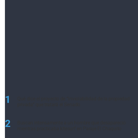
1
Qué dice el proyecto de “inviolabilidad de la propiedad
privada” que tratará el Senado
2
Buscan intensamente a un hombre que desapareció
mientras practicaba kitesurf en Paraje El Chaquito