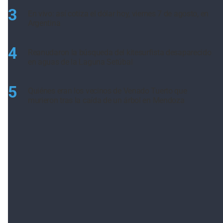
3
En vivo: así cotiza el dólar hoy, viernes 7 de agosto, en
Argentina
4
Reanudaron la búsqueda del kitesurfista desaparecido
en aguas de la Laguna Setúbal
5
Quiénes eran los vecinos de Venado Tuerto que
murieron tras la caída de un árbol en Mendoza