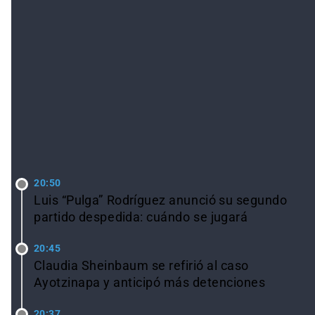
LO ÚLTIMO
20:50
Luis “Pulga” Rodríguez anunció su segundo
partido despedida: cuándo se jugará
20:45
Claudia Sheinbaum se refirió al caso
Ayotzinapa y anticipó más detenciones
20:37