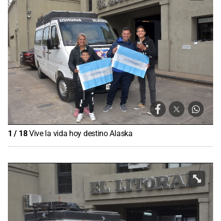
1
/
18
Vive la vida hoy destino Alaska