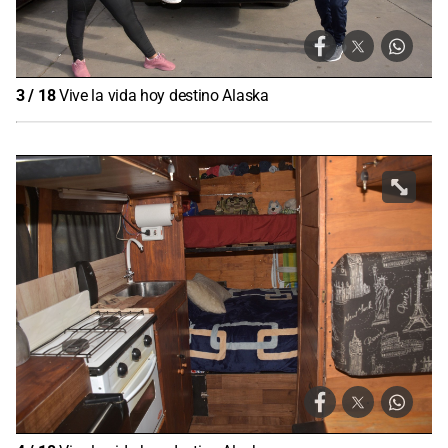
3
/
18
Vive la vida hoy destino Alaska