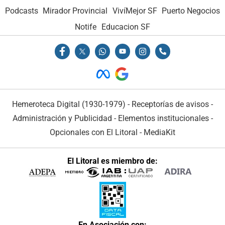
Podcasts
Mirador Provincial
VivíMejor SF
Puerto Negocios
Notife
Educacion SF
Hemeroteca Digital (1930-1979)
-
Receptorías de avisos
-
Administración y Publicidad
-
Elementos institucionales
-
Opcionales con El Litoral
-
MediaKit
El Litoral es miembro de:
En Asociación con: