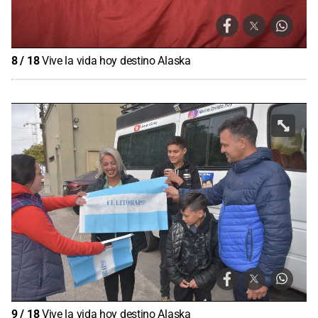
8
/
18
Vive la vida hoy destino Alaska
9
/
18
Vive la vida hoy destino Alaska