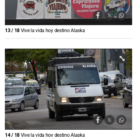
13
/
18
Vive la vida hoy destino Alaska
14
/
18
Vive la vida hoy destino Alaska