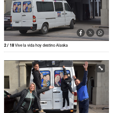
2
/
18
Vive la vida hoy destino Alaska