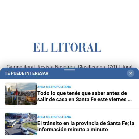
Campolitoral
Revista Nosotros
Clasificados
CYD Litoral
TE PUEDE INTERESAR
✕
Podcasts
Mirador Provincial
VivíMejor SF
Puerto Negocios
Notife
Educacion SF
ÁREA METROPOLITANA
Todo lo que tenés que saber antes de
salir de casa en Santa Fe este viernes 7
de agosto
ÁREA METROPOLITANA
El tránsito en la provincia de Santa Fe; la
información minuto a minuto
Hemeroteca Digital (1930-1979)
-
Receptorías de avisos
-