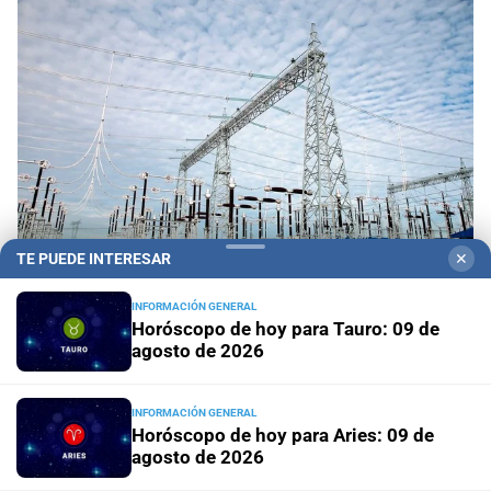
TE PUEDE INTERESAR
✕
Tarifazo eléctrico a las industrias
El precio de atar
INFORMACIÓN GENERAL
Horóscopo de hoy para Tauro: 09 de
la producción al vaivén del mercado mundial
agosto de 2026
En Rosario
Invencible Arena: Pullaro inauguró el nuevo
estadio de los Juegos Suramericanos 2026
INFORMACIÓN GENERAL
Horóscopo de hoy para Aries: 09 de
agosto de 2026
Reacción del Presidente
Milei despidió a Jorge Messi y