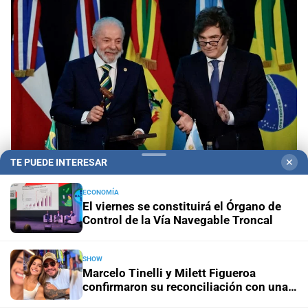
TE PUEDE INTERESAR
✕
Tras el retiro de su embajador en la Argentina
Sin
ECONOMÍA
pedido de disculpas ni acción diplomática: Quirno
El viernes se constituirá el Órgano de
Control de la Vía Navegable Troncal
lamentó la “decisión unilateral de Brasil”
En el Senado
El oficialismo eliminó el capítulo de
SHOW
Marcelo Tinelli y Milett Figueroa
extranjerización de tierras del proyecto de propiedad
confirmaron su reconciliación con una
privada
postal en Lima