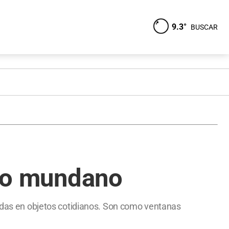
9.3°
BUSCAR
 lo mundano
radas en objetos cotidianos. Son como ventanas