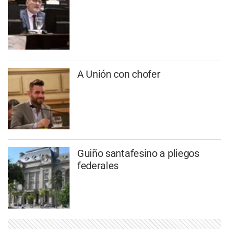
A Unión con chofer
Guiño santafesino a pliegos
federales