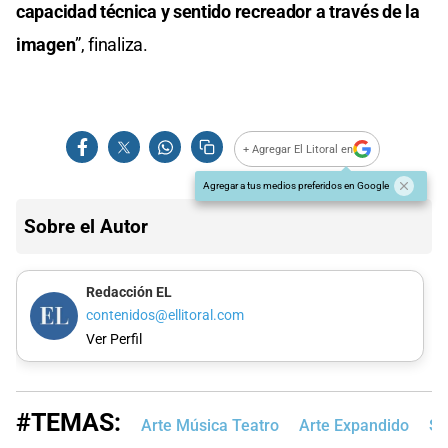
capacidad técnica y sentido recreador a través de la
imagen
”, finaliza.
+ Agregar El Litoral en
Agregar a tus medios preferidos en Google
Sobre el Autor
Redacción EL
contenidos@ellitoral.com
Ver Perfil
#TEMAS:
Arte Música Teatro
Arte Expandido
Sa