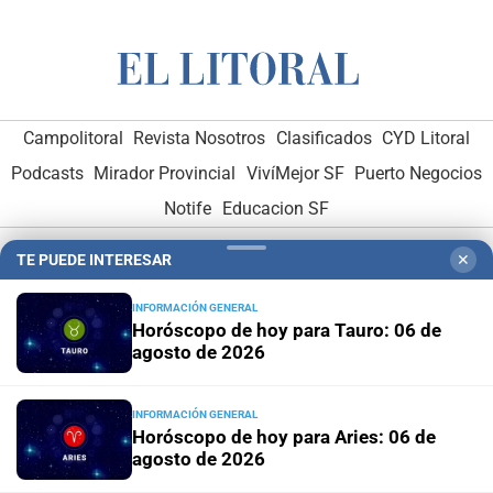
Campolitoral
Revista Nosotros
Clasificados
CYD Litoral
Podcasts
Mirador Provincial
VivíMejor SF
Puerto Negocios
Notife
Educacion SF
TE PUEDE INTERESAR
✕
INFORMACIÓN GENERAL
Horóscopo de hoy para Tauro: 06 de
agosto de 2026
Hemeroteca Digital (1930-1979)
-
Receptorías de avisos
-
Administración y Publicidad
-
Elementos institucionales
-
INFORMACIÓN GENERAL
Horóscopo de hoy para Aries: 06 de
Opcionales con El Litoral
-
MediaKit
agosto de 2026