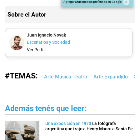
Agregar a tus medios preferidos en Google
Sobre el Autor
Juan Ignacio Novak
Escenarios y Sociedad
Ver Perfil
#TEMAS:
Arte Música Teatro
Arte Expandido
Sa
Además tenés que leer:
Una exposición en 1973
La fotógrafa
argentina que trajo a Henry Moore a Santa Fe