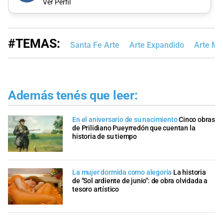
Ver Perfil
#TEMAS:
Santa Fe Arte
Arte Expandido
Arte Mú
Además tenés que leer:
En el aniversario de su nacimiento
Cinco obras
de Prilidiano Pueyrredón que cuentan la
historia de su tiempo
La mujer dormida como alegoría
La historia
de "Sol ardiente de junio": de obra olvidada a
tesoro artístico