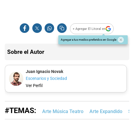
+ Agregar El Litoral en
Agregar a tus medios preferidos en Google
Sobre el Autor
Juan Ignacio Novak
Escenarios y Sociedad
Ver Perfil
#TEMAS:
Arte Música Teatro
Arte Expandido
Sa