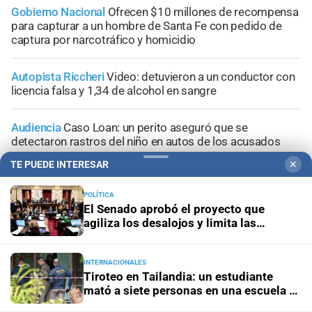
Gobierno Nacional
Ofrecen $10 millones de recompensa
para capturar a un hombre de Santa Fe con pedido de
captura por narcotráfico y homicidio
Autopista Riccheri
Video: detuvieron a un conductor con
licencia falsa y 1,34 de alcohol en sangre
Audiencia
Caso Loan: un perito aseguró que se
detectaron rastros del niño en autos de los acusados
TE PUEDE INTERESAR
✕
Juicio oral
Declaración clave: el enfermero aseguró que
Maradona “fue al baño” la noche anterior a su muerte
POLÍTICA
El Senado aprobó el proyecto que
agiliza los desalojos y limita las
expropiaciones
INTERNACIONALES
+
Información General
Tiroteo en Tailandia: un estudiante
mató a siete personas en una escuela y
luego se suicidó