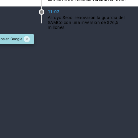
11:02
Arroyo Seco: renovaron la guardia del
SAMCo con una inversión de $26,5
millones
dos en Google
Ver todas las noticias