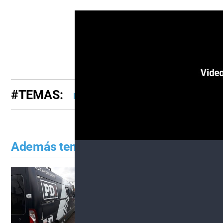
#TEMAS:
Edición Online
Además tenés que leer:
Anoche en barrio San Lor