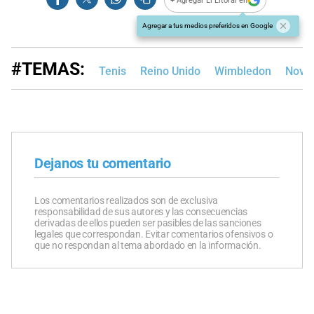
+ Agregar El Litoral en
Agregar a tus medios preferidos en Google
#TEMAS:
Tenis
Reino Unido
Wimbledon
Novak
Dejanos tu comentario
Los comentarios realizados son de exclusiva
responsabilidad de sus autores y las consecuencias
derivadas de ellos pueden ser pasibles de las sanciones
legales que correspondan. Evitar comentarios ofensivos o
que no respondan al tema abordado en la información.