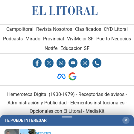
Campolitoral
Revista Nosotros
Clasificados
CYD Litoral
Podcasts
Mirador Provincial
VivíMejor SF
Puerto Negocios
Notife
Educacion SF
Hemeroteca Digital (1930-1979)
-
Receptorías de avisos
-
Administración y Publicidad
-
Elementos institucionales
-
Opcionales con El Litoral
-
MediaKit
TE PUEDE INTERESAR
✕
El Litoral es miembro de:
DEPORTES