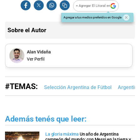
+ Agregar El Litoral en
Agregar a tus medios preferidos en Google
Sobre el Autor
Alan Vidaña
Ver Perfil
#TEMAS:
Selección Argentina de Fútbol
Argentin
Además tenés que leer:
La gloria máxima
Un año de Argentina
campeón del mundo: con Messi en la tierra y