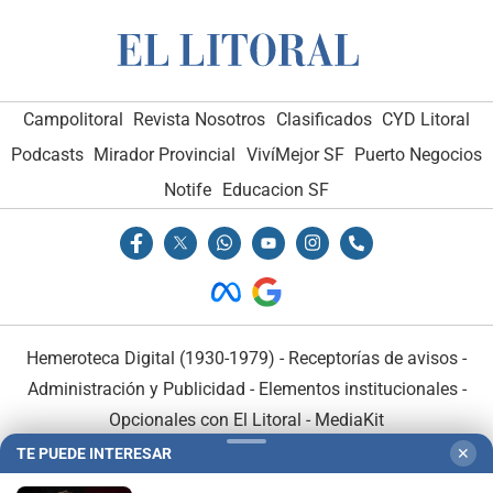
Campolitoral
Revista Nosotros
Clasificados
CYD Litoral
Podcasts
Mirador Provincial
VivíMejor SF
Puerto Negocios
Notife
Educacion SF
Hemeroteca Digital (1930-1979)
-
Receptorías de avisos
-
Administración y Publicidad
-
Elementos institucionales
-
Opcionales con El Litoral
-
MediaKit
TE PUEDE INTERESAR
✕
El Litoral es miembro de: