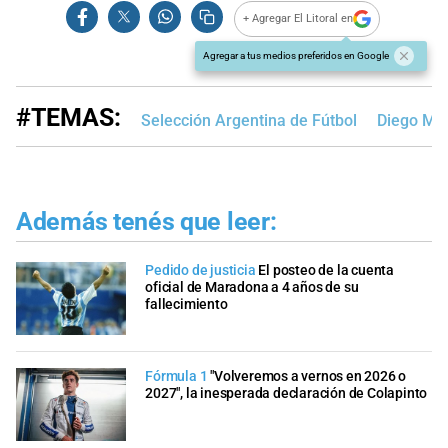
+ Agregar El Litoral en
Agregar a tus medios preferidos en Google
#TEMAS:
Selección Argentina de Fútbol
Diego Ma
Además tenés que leer:
Pedido de justicia
El posteo de la cuenta
oficial de Maradona a 4 años de su
fallecimiento
Fórmula 1
"Volveremos a vernos en 2026 o
2027", la inesperada declaración de Colapinto