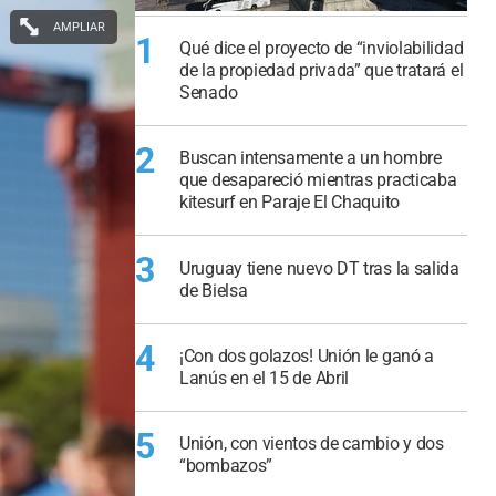
AMPLIAR
1
Qué dice el proyecto de “inviolabilidad
de la propiedad privada” que tratará el
Senado
2
Buscan intensamente a un hombre
que desapareció mientras practicaba
kitesurf en Paraje El Chaquito
3
Uruguay tiene nuevo DT tras la salida
de Bielsa
4
¡Con dos golazos! Unión le ganó a
Lanús en el 15 de Abril
5
Unión, con vientos de cambio y dos
“bombazos”