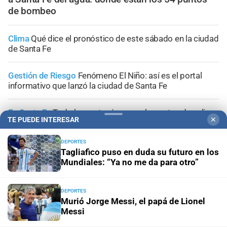
de bombeo
Clima
Qué dice el pronóstico de este sábado en la ciudad
de Santa Fe
Gestión de Riesgo
Fenómeno El Niño: así es el portal
informativo que lanzó la ciudad de Santa Fe
En Santa Fe
Todo lo que tenés que saber antes de salir
TE PUEDE INTERESAR
✕
de casa en Santa Fe este viernes 7 de agosto
DEPORTES
Viernes 7 de agosto de 2026
El tránsito en la provincia
Tagliafico puso en duda su futuro en los
de Santa Fe; la información minuto a minuto
Mundiales: “Ya no me da para otro”
DEPORTES
Murió Jorge Messi, el papá de Lionel
Messi
+
Sucesos