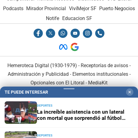
Podcasts
Mirador Provincial
VivíMejor SF
Puerto Negocios
Notife
Educacion SF
Hemeroteca Digital (1930-1979)
-
Receptorías de avisos
-
Administración y Publicidad
-
Elementos institucionales
-
Opcionales con El Litoral
-
MediaKit
TE PUEDE INTERESAR
✕
El Litoral es miembro de:
DEPORTES
La increíble asistencia con un lateral
con mortal que sorprendió al fútbol
ruso
DEPORTES