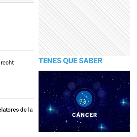
TENES QUE SABER
brecht
latores de la