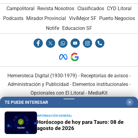
Campolitoral
Revista Nosotros
Clasificados
CYD Litoral
Podcasts
Mirador Provincial
VivíMejor SF
Puerto Negocios
Notife
Educacion SF
Hemeroteca Digital (1930-1979)
-
Receptorías de avisos
-
Administración y Publicidad
-
Elementos institucionales
-
Opcionales con El Litoral
-
MediaKit
TE PUEDE INTERESAR
✕
El Litoral es miembro de:
INFORMACIÓN GENERAL
Horóscopo de hoy para Tauro: 08 de
agosto de 2026