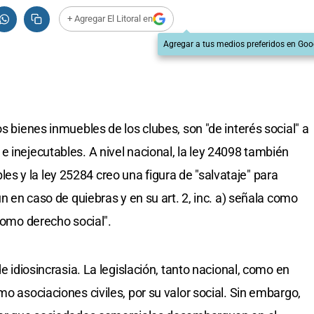
+ Agregar El Litoral en
Agregar a tus medios preferidos en Goo
os bienes inmuebles de los clubes, son "de interés social" a
 inejecutables. A nivel nacional, la ley 24098 también
 y la ley 25284 creo una figura de "salvataje" para
ún en caso de quiebras y en su art. 2, inc. a) señala como
 como derecho social".
de idiosincrasia. La legislación, tanto nacional, como en
mo asociaciones civiles, por su valor social. Sin embargo,