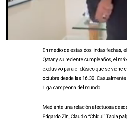
Cargando anuncio
0
seconds
En medio de estas dos lindas fechas, e
of
0
Qatar y su reciente cumpleaños, el máx
seconds
Volume
0%
exclusivo para el clásico que se viene
octubre desde las 16.30. Casualmente se
Liga campeona del mundo.
Mediante una relación afectuosa desde
Edgardo Zin, Claudio “Chiqui” Tapia pal