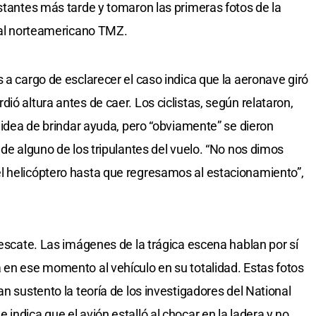
nstantes más tarde y tomaron las primeras fotos de la
rtal norteamericano TMZ.
 a cargo de esclarecer el caso indica que la aeronave giró
ió altura antes de caer. Los ciclistas, según relataron,
a idea de brindar ayuda, pero “obviamente” se dieron
 de alguno de los tripulantes del vuelo. “No nos dimos
l helicóptero hasta que regresamos al estacionamiento”,
rescate. Las imágenes de la trágica escena hablan por sí
 en ese momento al vehículo en su totalidad. Estas fotos
an sustento la teoría de los investigadores del National
indica que el avión estalló al chocar en la ladera y no