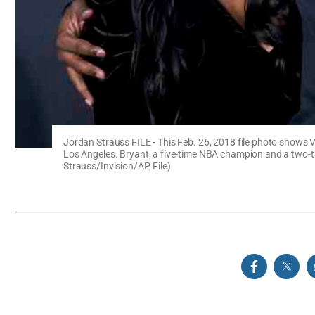
Jordan Strauss FILE - This Feb. 26, 2018 file photo shows V
Los Angeles. Bryant, a five-time NBA champion and a two-ti
Strauss/Invision/AP, File)