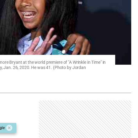
re Bryant at the world premiere of "A Wrinkle in Time" in
ay, Jan. 26, 2020. He was 41. (Photo by Jordan
gle