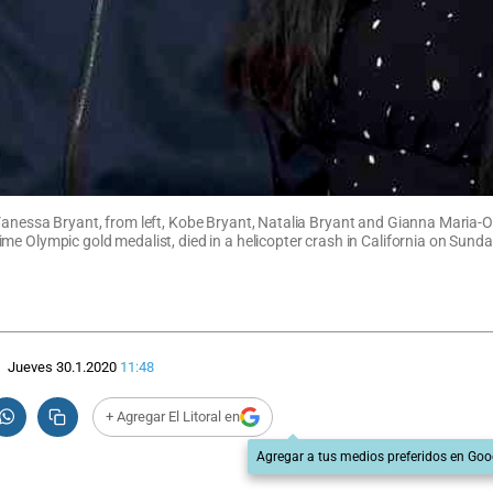
anessa Bryant, from left, Kobe Bryant, Natalia Bryant and Gianna Maria-Ono
me Olympic gold medalist, died in a helicopter crash in California on Sund
Jueves 30.1.2020
11:48
+ Agregar El Litoral en
Agregar a tus medios preferidos en Goo