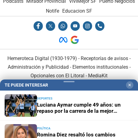
Podcasts
Mirador Provincial
VivíMejor SF
Puerto Negocios
Notife
Educacion SF
Hemeroteca Digital (1930-1979)
-
Receptorías de avisos
-
Administración y Publicidad
-
Elementos institucionales
-
Opcionales con El Litoral
-
MediaKit
TE PUEDE INTERESAR
✕
El Litoral es miembro de:
DEPORTES
Luciana Aymar cumple 49 años: un
repaso por la carrera de la mejor
jugadora de la historia
POLÍTICA
En Asociación con:
Romina Diez resaltó los cambios