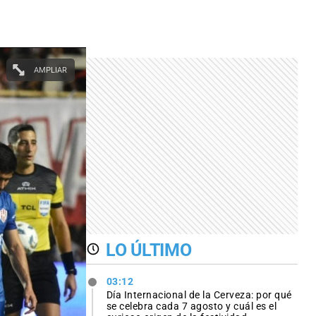
AMPLIAR
LO ÚLTIMO
03:12
Día Internacional de la Cerveza: por qué
se celebra cada 7 agosto y cuál es el