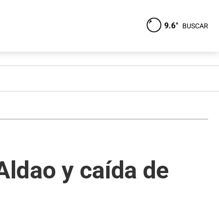
9.6°
BUSCAR
Aldao y caída de