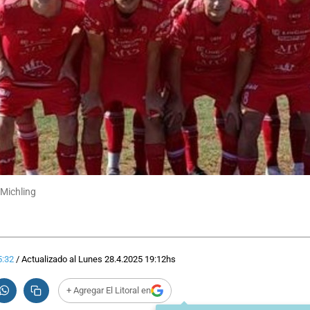
 Michling
5:32
/
Actualizado al
Lunes 28.4.2025
19:12
hs
+ Agregar El Litoral en