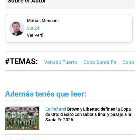
Sobre el Autor
Matías Menconi
Sur 24.
Ver Perfil
#TEMAS:
Venado Tuerto
Copa Santa Fe
Copa Sa
Además tenés que leer:
En Peñarol
Brown y Libertad definen la Copa
de Oro: clásico con sabor a final y pasaje a la
Santa Fe 2026