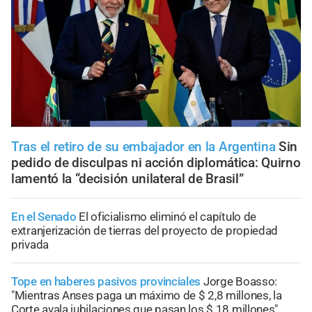
Tras el retiro de su embajador en la Argentina
Sin
pedido de disculpas ni acción diplomática: Quirno
lamentó la “decisión unilateral de Brasil”
En el Senado
El oficialismo eliminó el capítulo de
extranjerización de tierras del proyecto de propiedad
privada
Tope en haberes pasivos provinciales
Jorge Boasso:
"Mientras Anses paga un máximo de $ 2,8 millones, la
Corte avala jubilaciones que pasan los $ 18 millones"