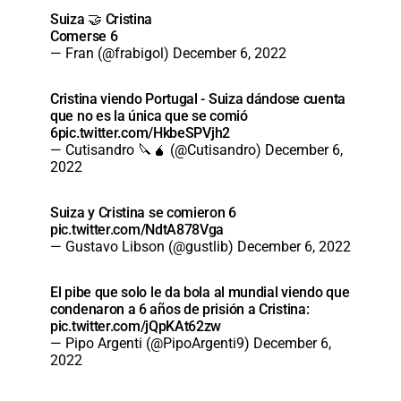
Suiza 🤝 Cristina
Comerse 6
— Fran (@frabigol)
December 6, 2022
Cristina viendo Portugal - Suiza dándose cuenta
que no es la única que se comió
6
pic.twitter.com/HkbeSPVjh2
— Cutisandro 🔪🧉 (@Cutisandro)
December 6,
2022
Suiza y Cristina se comieron 6
pic.twitter.com/NdtA878Vga
— Gustavo Libson (@gustlib)
December 6, 2022
El pibe que solo le da bola al mundial viendo que
condenaron a 6 años de prisión a Cristina:
pic.twitter.com/jQpKAt62zw
— Pipo Argenti (@PipoArgenti9)
December 6,
2022